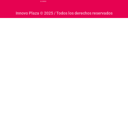
Innovo Plaza © 2025 / Todos los derechos reservados
t
jojobet güncel
jojobet giriş
jojobet
pulibet güncel giriş
pulibe