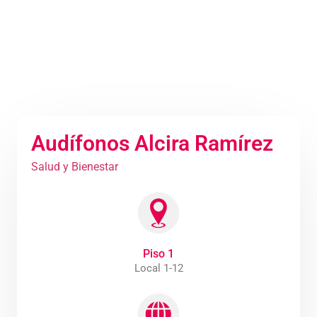
Audífonos Alcira Ramírez
Salud y Bienestar
Piso 1
Local 1-12