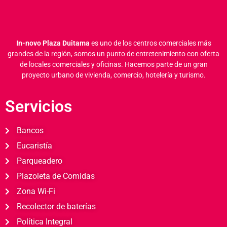
In-novo Plaza Duitama
es uno de los centros comerciales más
grandes de la región, somos un punto de entretenimiento con oferta
de locales comerciales y oficinas.
Hacemos parte de un gran
proyecto urbano de vivienda, comercio, hotelería y turismo.
Servicios
Bancos
Eucaristía
Parqueadero
Plazoleta de Comidas
Zona Wi-Fi
Recolector de baterías
Política Integral