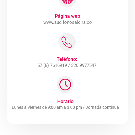
Página web
www.audifonosalcira.co
Teléfono:
57 (8) 7616919 / 320 9977547
Horario
Lunes a Viernes de 9:00 am a 3:00 pm / Jornada continua