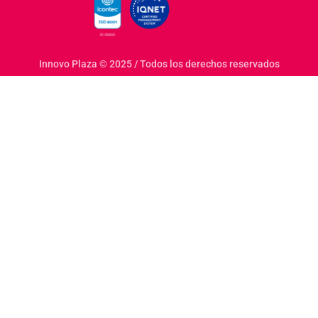
Innovo Plaza © 2025 / Todos los derechos reservados
bmode.org/
jojobet
dizipal
Son dönemde online bahis sektöründe