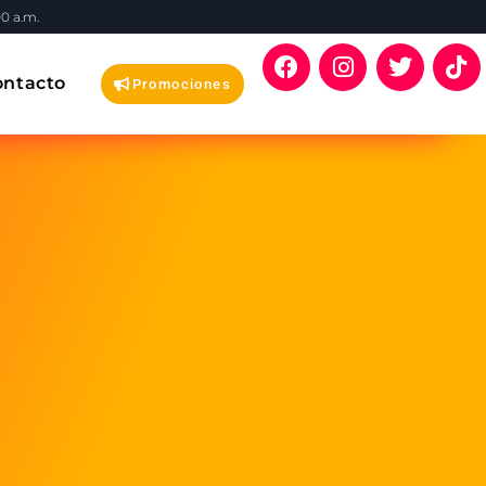
00 a.m.
ontacto
Promociones