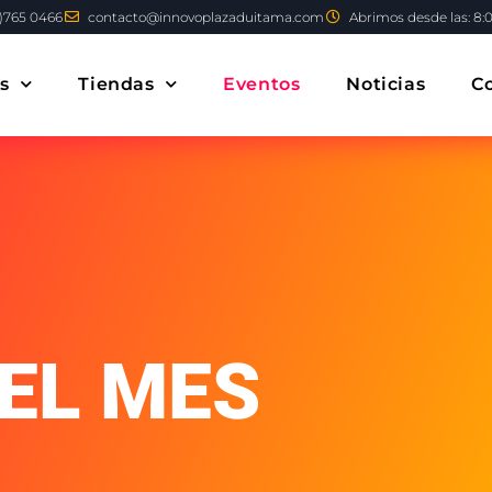
)765 0466
contacto@innovoplazaduitama.com
Abrimos desde las: 8:
s
Tiendas
Eventos
Noticias
C
EL MES