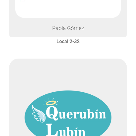
Paola Gómez
Local 1-13
Local 2-34
Local 1-49
Local 2-32