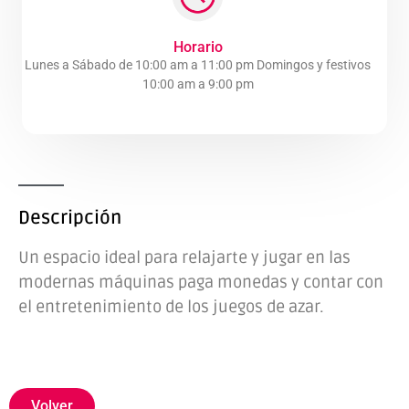
Horario
Lunes a Sábado de 10:00 am a 11:00 pm Domingos y festivos
10:00 am a 9:00 pm
Descripción
Un espacio ideal para relajarte y jugar en las
modernas máquinas paga monedas y contar con
el entretenimiento de los juegos de azar.
Volver