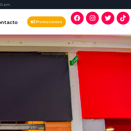
00 a.m.
ontacto
Promociones