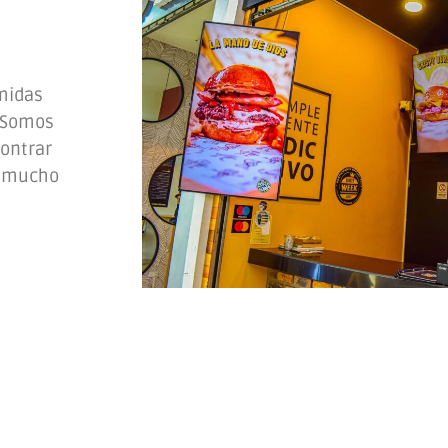
omidas
 ¡Somos
contrar
y mucho