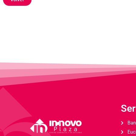
Ser
Ban
Euc