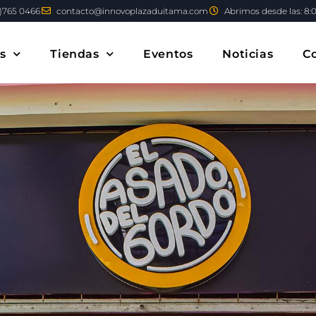
)765 0466
contacto@innovoplazaduitama.com
Abrimos desde las: 8:
s
Tiendas
Eventos
Noticias
C