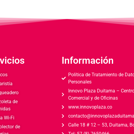
vicios
Información
cos
Política de Tratamiento de Dat
Personales
aristía
Innovo Plaza Duitama – Centr
queadero
Comercial y de Oficinas
zoleta de
www.innovoplaza.co
idas
contacto@innovoplazaduitam
a Wi-Fi
Calle 18 # 12 – 53, Duitama, 
olector de
erías
Tel: 57 (8) 7650466