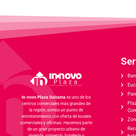
Ser
Ban
Euc
Par
In-novo Plaza Duitama
es uno de los
Pla
centros comerciales más grandes de
Com
la región, somos un punto de
entretenimiento con oferta de locales
Zon
comerciales y oficinas.
Hacemos parte
Rec
de un gran proyecto urbano de
bat
vivienda, comercio, hotelería y