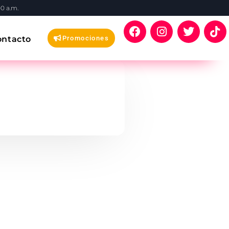
00 a.m.
ontacto
Promociones