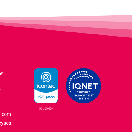
os
o
a.com
Boyacá