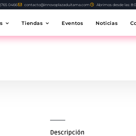
)765 0466
contacto@innovoplazaduitama.com
Abrimos desde las: 8:
s
Tiendas
Eventos
Noticias
C
Descripción