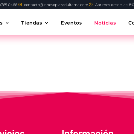
)765 0466
contacto@innovoplazaduitama.com
Abrimos desde las: 8:
s
Tiendas
Eventos
Noticias
C
vicios
Información