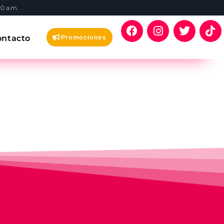
00 a.m.
ontacto
Promociones