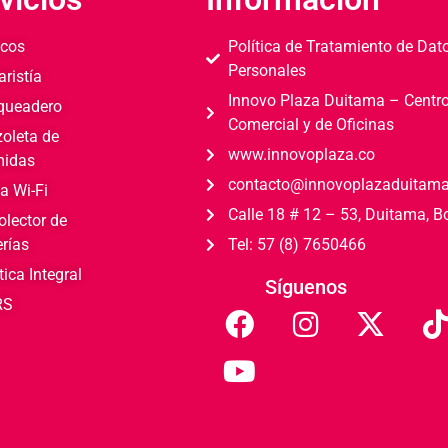
cos
Política de Tratamiento de Dat
Personales
aristía
Innovo Plaza Duitama – Centr
queadero
Comercial y de Oficinas
zoleta de
www.innovoplaza.co
idas
contacto@innovoplazaduitam
a Wi-Fi
Calle 18 # 12 – 53, Duitama, 
olector de
erías
Tel: 57 (8) 7650466
tica Integral
Síguenos
RS