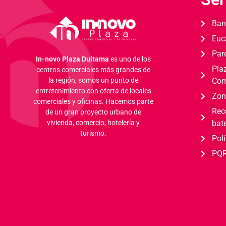
Ban
Euc
Par
In-novo Plaza Duitama
es uno de los
Pla
centros comerciales más grandes de
Com
la región, somos un punto de
entretenimiento con oferta de locales
Zon
comerciales y oficinas.
Hacemos parte
Rec
de un gran proyecto urbano de
bat
vivienda, comercio, hotelería y
turismo.
Polí
PQ