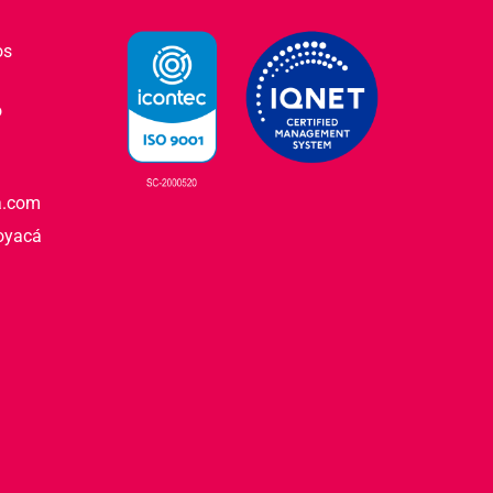
os
o
a.com
Boyacá